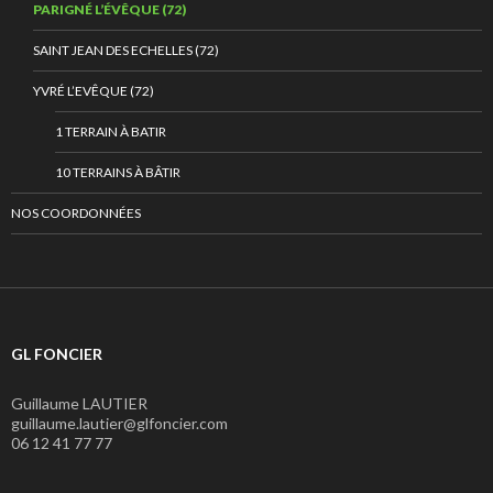
PARIGNÉ L’ÉVÊQUE (72)
SAINT JEAN DES ECHELLES (72)
YVRÉ L’EVÊQUE (72)
1 TERRAIN À BATIR
10 TERRAINS À BÂTIR
NOS COORDONNÉES
GL FONCIER
Guillaume LAUTIER
guillaume.lautier@glfoncier.com
06 12 41 77 77